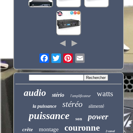
audio
watts
stério
l'amplificateur
stéréo
la puissance
alimenté
puissance
power
son
couronne
montage
crête
2-canal