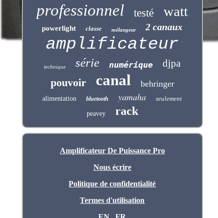
professionnel
watt
testé
2 canaux
powerlight
classe
mélangeur
amplificateur
série
djpa
numérique
technique
canal
pouvoir
behringer
yamaha
alimentation
seulement
bluetooth
rack
peavey
Amplificateur De Puissance Pro
Nous écrire
Politique de confidentialité
Termes d'utilisation
EN
FR