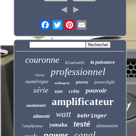
couronne
la puissance
bluetooth
professionnel
classe
numérique
powerlight
peavey
mélangeur
série
pouvoir
crête
son
amplificateur
seulement
watt
behringer
alimenté
testé
yamaha
alimentation
l'amplificateur
canal
power