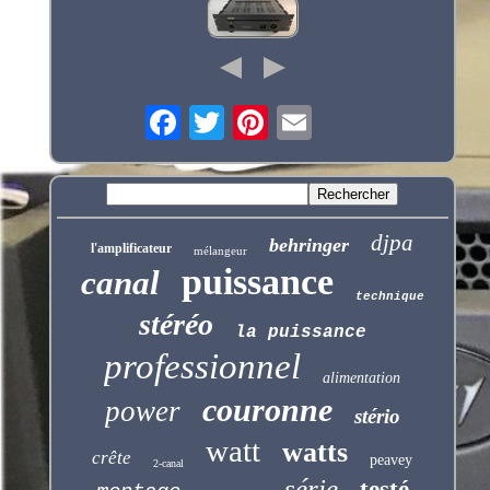
djpa
behringer
l'amplificateur
mélangeur
puissance
canal
technique
stéréo
la puissance
professionnel
alimentation
couronne
power
stério
watt
watts
crête
peavey
2-canal
série
testé