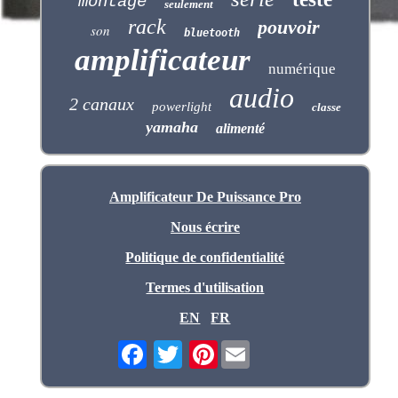
montage
seulement
rack
pouvoir
son
bluetooth
amplificateur
numérique
audio
2 canaux
powerlight
classe
yamaha
alimenté
Amplificateur De Puissance Pro
Nous écrire
Politique de confidentialité
Termes d'utilisation
EN
FR
Pinterest