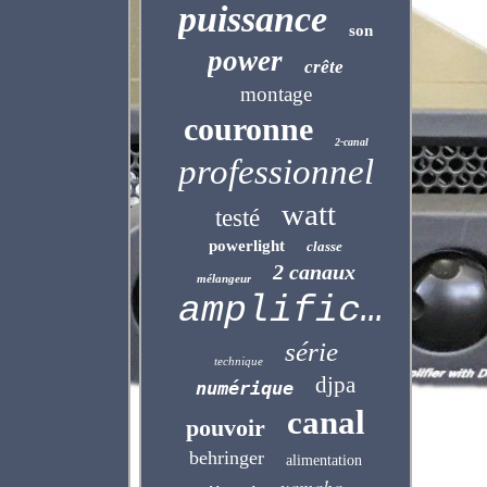
puissance
son
power
crête
montage
couronne
2-canal
professionnel
watt
testé
powerlight
classe
2 canaux
mélangeur
amplificateur
série
technique
djpa
numérique
canal
pouvoir
behringer
alimentation