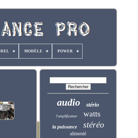
DEL
MODÈLE
POWER
audio
stério
watts
l'amplificateur
stéréo
la puissance
alimenté