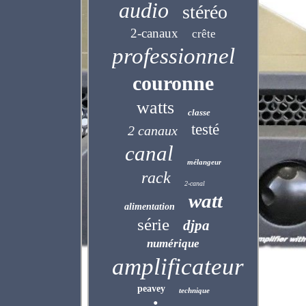
audio
stéréo
2-canaux
crête
professionnel
couronne
watts
classe
testé
2 canaux
canal
mélangeur
rack
2-canal
watt
alimentation
série
djpa
numérique
amplificateur
peavey
technique