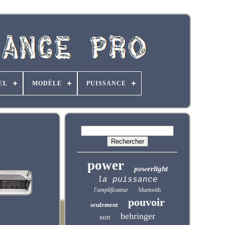
EL
MODÈLE
PUISSANCE
power
powerlight
la puissance
l'amplificateur
bluetooth
pouvoir
seulement
behringer
son