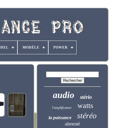
DEL
MODÈLE
POWER
audio
stério
watts
l'amplificateur
stéréo
la puissance
alimenté