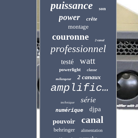
puissance
son
power
crête
montage
couronne
2-canal
professionnel
watt
testé
powerlight
classe
2 canaux
mélangeur
amplificateur
série
technique
djpa
numérique
canal
pouvoir
behringer
alimentation