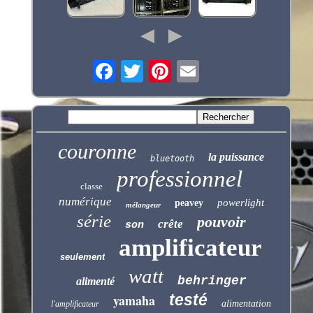
couronne
la puissance
bluetooth
professionnel
classe
numérique
powerlight
peavey
mélangeur
série
pouvoir
crête
son
amplificateur
seulement
watt
behringer
alimenté
testé
yamaha
alimentation
l'amplificateur