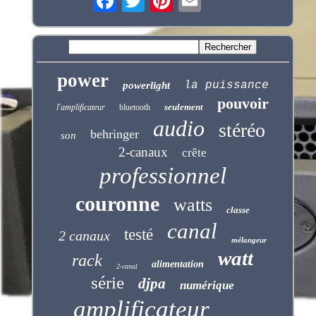
power
la puissance
powerlight
pouvoir
seulement
l'amplificateur
bluetooth
audio
stéréo
behringer
son
2-canaux
crête
professionnel
couronne
watts
classe
canal
testé
2 canaux
mélangeur
watt
rack
alimentation
2-canal
série
djpa
numérique
amplificateur