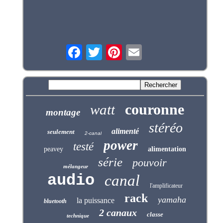
couronne
watt
montage
stéréo
alimenté
seulement
2-canal
power
testé
peavey
alimentation
série
pouvoir
mélangeur
audio
canal
l'amplificateur
rack
yamaha
la puissance
bluetooth
2 canaux
classe
technique