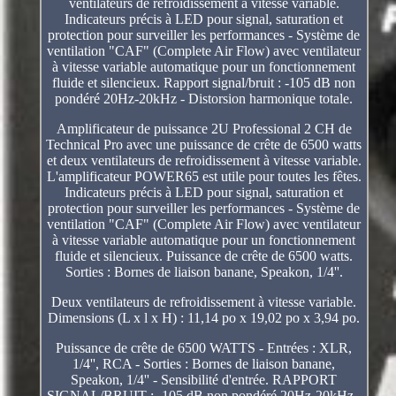
ventilateurs de refroidissement à vitesse variable.
Indicateurs précis à LED pour signal, saturation et
protection pour surveiller les performances - Système de
ventilation "CAF" (Complete Air Flow) avec ventilateur
à vitesse variable automatique pour un fonctionnement
fluide et silencieux. Rapport signal/bruit : -105 dB non
pondéré 20Hz-20kHz - Distorsion harmonique totale.
Amplificateur de puissance 2U Professional 2 CH de
Technical Pro avec une puissance de crête de 6500 watts
et deux ventilateurs de refroidissement à vitesse variable.
L'amplificateur POWER65 est utile pour toutes les fêtes.
Indicateurs précis à LED pour signal, saturation et
protection pour surveiller les performances - Système de
ventilation "CAF" (Complete Air Flow) avec ventilateur
à vitesse variable automatique pour un fonctionnement
fluide et silencieux. Puissance de crête de 6500 watts.
Sorties : Bornes de liaison banane, Speakon, 1/4''.
Deux ventilateurs de refroidissement à vitesse variable.
Dimensions (L x l x H) : 11,14 po x 19,02 po x 3,94 po.
Puissance de crête de 6500 WATTS - Entrées : XLR,
1/4'', RCA - Sorties : Bornes de liaison banane,
Speakon, 1/4'' - Sensibilité d'entrée. RAPPORT
SIGNAL/BRUIT : -105 dB non pondéré 20Hz-20kHz -