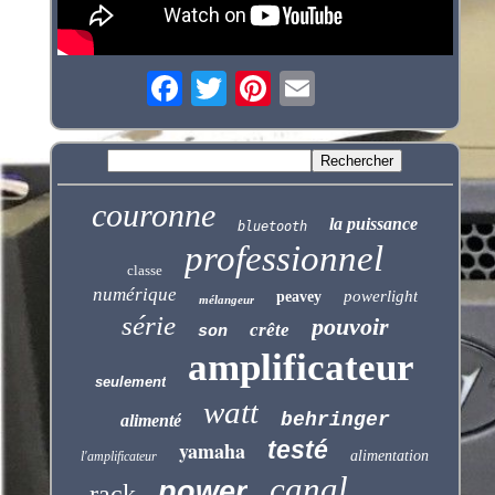
couronne
la puissance
bluetooth
professionnel
classe
numérique
powerlight
peavey
mélangeur
série
pouvoir
crête
son
amplificateur
seulement
watt
behringer
alimenté
testé
yamaha
alimentation
l'amplificateur
canal
power
rack