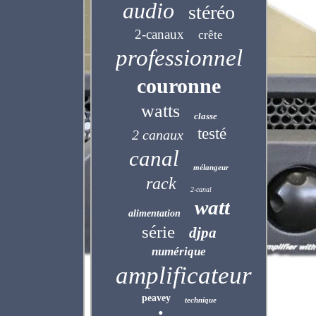
audio
stéréo
2-canaux
crête
professionnel
couronne
watts
classe
testé
2 canaux
canal
mélangeur
rack
2-canal
watt
alimentation
série
djpa
numérique
amplificateur
peavey
technique