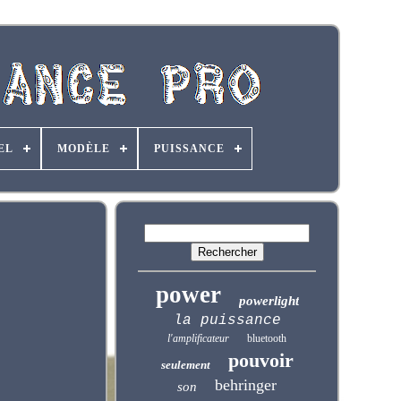
EL
MODÈLE
PUISSANCE
power
powerlight
la puissance
l'amplificateur
bluetooth
pouvoir
seulement
behringer
son