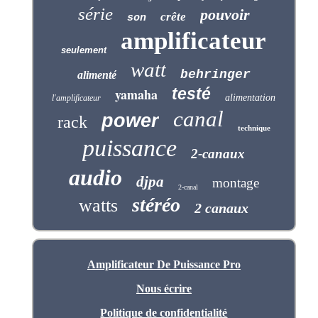
série
pouvoir
crête
son
amplificateur
seulement
watt
behringer
alimenté
testé
yamaha
alimentation
l'amplificateur
canal
power
rack
technique
puissance
2-canaux
audio
djpa
montage
2-canal
stéréo
watts
2 canaux
Amplificateur De Puissance Pro
Nous écrire
Politique de confidentialité