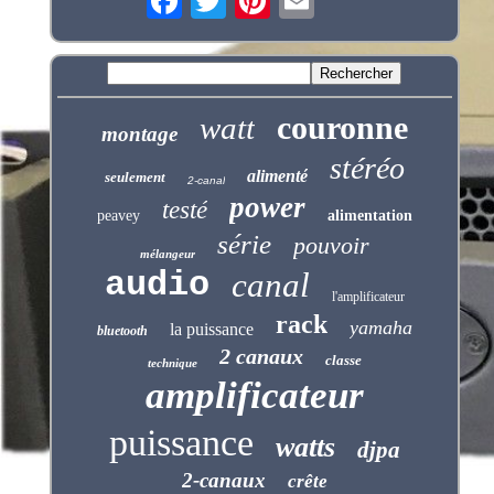
couronne
watt
montage
stéréo
alimenté
seulement
2-canal
power
testé
peavey
alimentation
série
pouvoir
mélangeur
audio
canal
l'amplificateur
rack
yamaha
la puissance
bluetooth
2 canaux
classe
technique
amplificateur
puissance
watts
djpa
2-canaux
crête