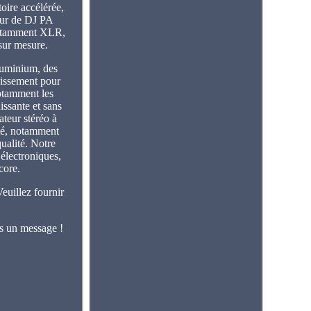
ire accélérée,
eur de DJ PA
 notamment XLR,
 sur mesure.
aluminium, des
idissement pour
notamment les
issante et sans
ateur stéréo à
ité, notamment
ualité. Notre
 électroniques,
core.
Veuillez fournir
us un message !