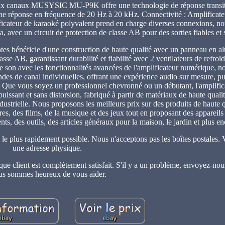
deux canaux MUSYSIC MU-P9K offre une technologie de réponse transito
 une réponse en fréquence de 20 Hz à 20 kHz. Connectivité : Amplificat
ificateur de karaoké polyvalent prend en charge diverses connexions,
avec un circuit de protection de classe AB pour des sorties fiables et
ntes bénéficie d'une construction de haute qualité avec un panneau en 
lasse AB, garantissant durabilité et fiabilité avec 2 ventilateurs de refro
tre son avec les fonctionnalités avancées de l'amplificateur numérique, 
es de canal individuelles, offrant une expérience audio sur mesure, pu
o : Que vous soyez un professionnel chevronné ou un débutant, l'amplific
sant et sans distorsion, fabriqué à partir de matériaux de haute qual
ustrielle. Nous proposons les meilleurs prix sur des produits de haute q
es, des films, de la musique et des jeux tout en proposant des appareils
ts, des outils, des articles généraux pour la maison, le jardin et plus en
 le plus rapidement possible. Nous n'acceptons pas les boîtes postales. 
une adresse physique.
ue client est complètement satisfait. S'il y a un problème, envoyez-no
s sommes heureux de vous aider.