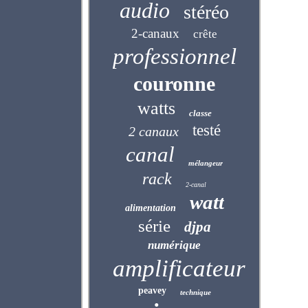
audio
stéréo
2-canaux
crête
professionnel
couronne
watts
classe
testé
2 canaux
canal
mélangeur
rack
2-canal
watt
alimentation
série
djpa
numérique
amplificateur
peavey
technique