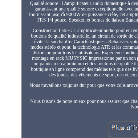
Qualité sonore : L'amplificateur audio domestique à 
garantissant une qualité sonore exceptionnelle avec
fournissant jusqu'à 9000W de puissance crête, cet ampl
TRS 1/4 pouce, Speakon et bornes de liaison Banana, 
Construction fiable : L'amplificateur audio pour encei
boutons de qualité industrielle, un circuit de sortie de c
éviter la surchauffe. Caractéristiques : Rehaussez vo
modes stéréo et pont, la technologie ATR et les command
distorsion pour tous les utilisateurs. Expérience audi
montage en rack MUSYSIC impressionne par un son puis
un panneau en aluminium et des boutons de qualité ind
boutique en ligne comprend des médias tels que des livr
des jouets, des vêtements de sport, des vêtemen
Nous travaillons toujours dur pour que votre colis arrive
Nous faisons de notre mieux pour nous assurer que chaq
Nou