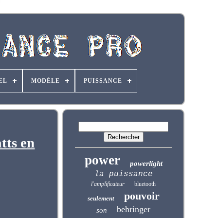
EL
MODÈLE
PUISSANCE
tts en
power
powerlight
la puissance
l'amplificateur
bluetooth
pouvoir
seulement
behringer
son