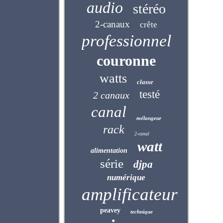
audio
stéréo
2-canaux
crête
professionnel
couronne
watts
classe
testé
2 canaux
canal
mélangeur
rack
2-canal
watt
alimentation
série
djpa
numérique
amplificateur
peavey
technique