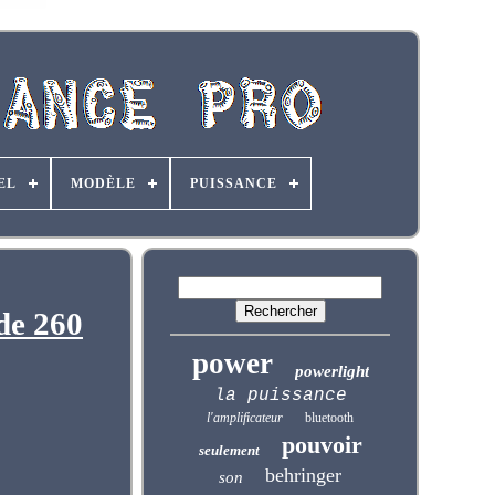
EL
MODÈLE
PUISSANCE
de 260
power
powerlight
la puissance
l'amplificateur
bluetooth
pouvoir
seulement
behringer
son