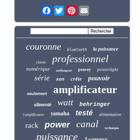
couronne
la puissance
bluetooth
professionnel
classe
numérique
powerlight
peavey
mélangeur
série
pouvoir
crête
son
amplificateur
seulement
watt
behringer
alimenté
testé
yamaha
alimentation
l'amplificateur
canal
power
rack
technique
puissance
2-canaux