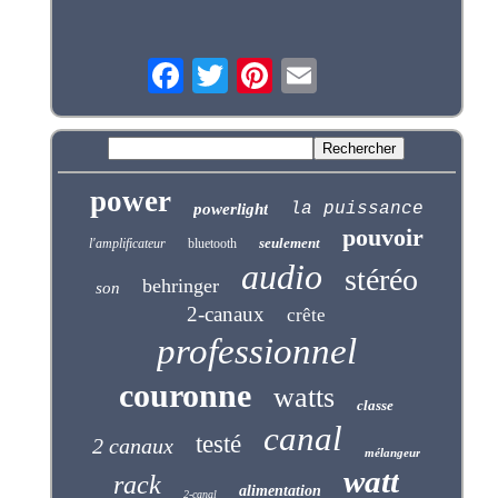
power
la puissance
powerlight
pouvoir
seulement
l'amplificateur
bluetooth
audio
stéréo
behringer
son
2-canaux
crête
professionnel
couronne
watts
classe
canal
testé
2 canaux
mélangeur
watt
rack
alimentation
2-canal