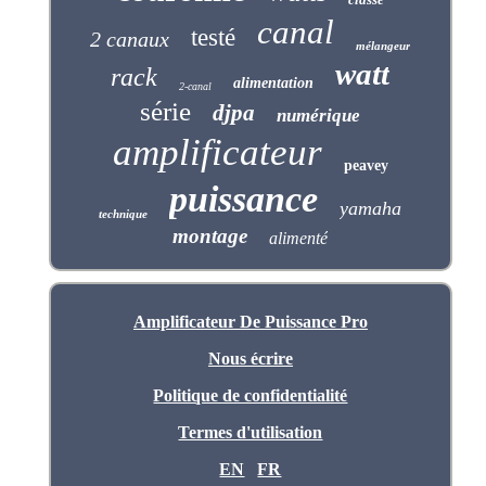
canal
testé
2 canaux
mélangeur
watt
rack
alimentation
2-canal
série
djpa
numérique
amplificateur
peavey
puissance
yamaha
technique
montage
alimenté
Amplificateur De Puissance Pro
Nous écrire
Politique de confidentialité
Termes d'utilisation
EN
FR