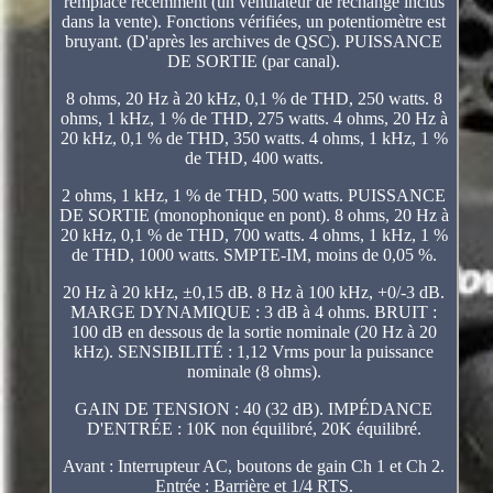
remplacé récemment (un ventilateur de rechange inclus
dans la vente). Fonctions vérifiées, un potentiomètre est
bruyant. (D'après les archives de QSC). PUISSANCE
DE SORTIE (par canal).
8 ohms, 20 Hz à 20 kHz, 0,1 % de THD, 250 watts. 8
ohms, 1 kHz, 1 % de THD, 275 watts. 4 ohms, 20 Hz à
20 kHz, 0,1 % de THD, 350 watts. 4 ohms, 1 kHz, 1 %
de THD, 400 watts.
2 ohms, 1 kHz, 1 % de THD, 500 watts. PUISSANCE
DE SORTIE (monophonique en pont). 8 ohms, 20 Hz à
20 kHz, 0,1 % de THD, 700 watts. 4 ohms, 1 kHz, 1 %
de THD, 1000 watts. SMPTE-IM, moins de 0,05 %.
20 Hz à 20 kHz, ±0,15 dB. 8 Hz à 100 kHz, +0/-3 dB.
MARGE DYNAMIQUE : 3 dB à 4 ohms. BRUIT :
100 dB en dessous de la sortie nominale (20 Hz à 20
kHz). SENSIBILITÉ : 1,12 Vrms pour la puissance
nominale (8 ohms).
GAIN DE TENSION : 40 (32 dB). IMPÉDANCE
D'ENTRÉE : 10K non équilibré, 20K équilibré.
Avant : Interrupteur AC, boutons de gain Ch 1 et Ch 2.
Entrée : Barrière et 1/4 RTS.