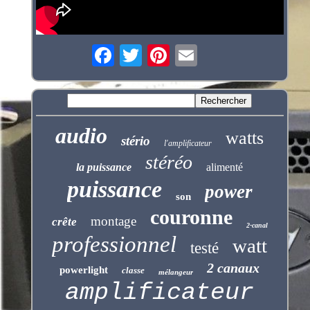
audio
watts
stério
l'amplificateur
stéréo
la puissance
alimenté
puissance
power
son
couronne
montage
crête
2-canal
professionnel
watt
testé
2 canaux
powerlight
classe
mélangeur
amplificateur