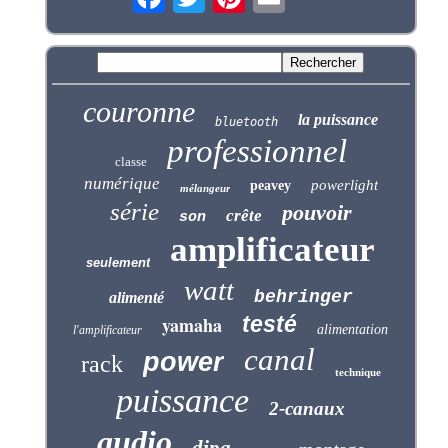
couronne
la puissance
bluetooth
professionnel
classe
numérique
powerlight
peavey
mélangeur
série
pouvoir
crête
son
amplificateur
seulement
watt
behringer
alimenté
testé
yamaha
alimentation
l'amplificateur
canal
power
rack
technique
puissance
2-canaux
audio