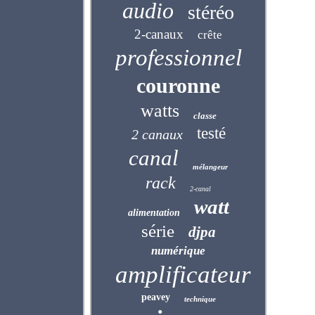
audio
stéréo
2-canaux
crête
professionnel
couronne
watts
classe
testé
2 canaux
canal
mélangeur
rack
2-canal
watt
alimentation
série
djpa
numérique
amplificateur
peavey
technique