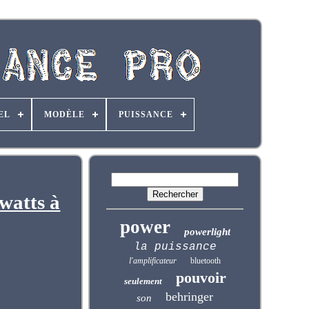
EL
MODÈLE
PUISSANCE
watts à
power
powerlight
la puissance
l'amplificateur
bluetooth
pouvoir
seulement
behringer
son