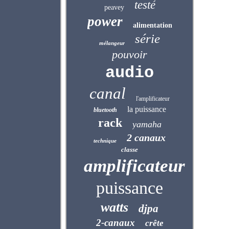
testé
peavey
power
alimentation
série
mélangeur
pouvoir
audio
canal
l'amplificateur
la puissance
bluetooth
rack
yamaha
2 canaux
technique
classe
amplificateur
puissance
watts
djpa
2-canaux
crête