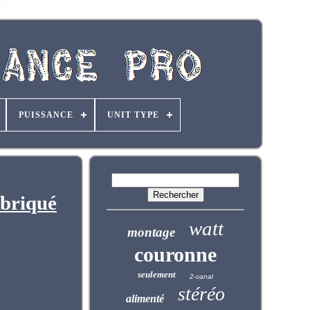
PUISSANCE
UNIT TYPE
abriqué
watt
montage
couronne
seulement
2-canal
stéréo
alimenté