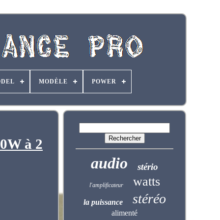
DEL
MODÈLE
POWER
00W à 2
audio
stério
watts
l'amplificateur
stéréo
la puissance
alimenté