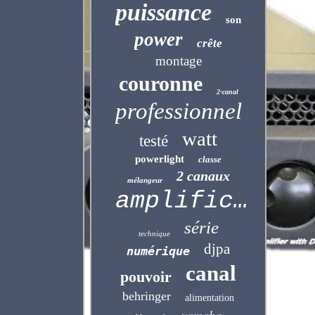
puissance
son
power
crête
montage
couronne
2-canal
professionnel
watt
testé
powerlight
classe
2 canaux
mélangeur
amplificateur
série
technique
djpa
numérique
canal
pouvoir
behringer
alimentation