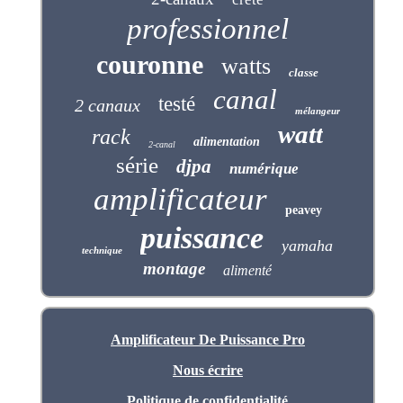
professionnel
couronne
watts
classe
canal
testé
2 canaux
mélangeur
watt
rack
alimentation
2-canal
série
djpa
numérique
amplificateur
peavey
puissance
yamaha
technique
montage
alimenté
Amplificateur De Puissance Pro
Nous écrire
Politique de confidentialité