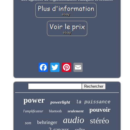
power
la puissance
powerlight
pouvoir
seulement
l'amplificateur
bluetooth
audio
stéréo
behringer
son
2-canaux
crête