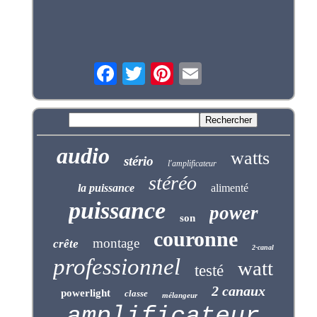
audio
watts
stério
l'amplificateur
stéréo
la puissance
alimenté
puissance
power
son
couronne
montage
crête
2-canal
professionnel
watt
testé
2 canaux
powerlight
classe
mélangeur
amplificateur