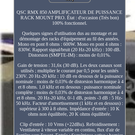
QSC RMX 850 AMPLIFICATEUR DE PUISSANCE
RACK MOUNT PRO. État : d'occasion (Très bon)
100% fonctionnel.
Quelques signes d'utilisation dus au montage et au
démontage des racks d'équipement au fil des années.
Mono en pont 8 ohms : 600W. Mono en pont 4 ohms :
830W. Rapport signal/bruit (20 Hz-20 kHz) : 100 dB.
Distorsion (SMPTE-IM) : moins de 0,01%.
Gain de tension : 31,6x (30 dB). Les deux canaux sont
utilisés ; multiplier le courant par 0,5 pour les unités
230V. 20 Hz-20 kHz : 10 dB en dessous de la puissance
nominale : moins de 0,03% de distorsion harmonique à 4
et 8 ohms. 1,0 kHz et en dessous : puissance nominale
complète : moins de 0,03% de distorsion harmonique à 4
et 8 ohms. 20 Hz-20 kHz, 0/-1 dB, points -3 dB : 5 Hz-
50 kHz. Facteur d'amortissement (1 kHz et en dessous) :
supérieur à 300 à 8 ohms. Impédance d'entrée : 10 K
ohms non équilibrée, 20 K ohms équilibrée.
Clip d'entrée : 10 Vrms (+22dBu). Refroidissement :
Ventilateur à vitesse variable en continu, flux d'air de