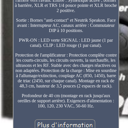
l'arrière vers l'avant. Entrée : Symétrique active ; bornier
à barrière, XLR et TRS 1/4 pouce pointe et XLR broche
2 positive.
Sortie : Bornes "anti-contact" et Neutrik Speakon. Face
avant : Interrupteur AC, canaux arrière : Commutateur
DIP à 10 positions.
PWR-ON : LED verte SIGNAL : LED jaune (1 par
canal). CLIP : LED rouge (1 par canal).
Protection de l'amplificateur : Protection complète contre
les courts-circuits, les circuits ouverts, la surchauffe, les
ultrasons et les RF. Stable avec des charges réactives ou
non adaptées. Protection de la charge : Mise en sourdine
à l'allumage/extinction, couplage AC (850, 1450), barre
de triac (2450, sur chaque canal). Montage en rack de
48,3 cm, hauteur de 3,5 pouces (2 espaces de rack).
Profondeur de 40 cm (montage en rack jusqu'aux
oreilles de support arrière). Exigences d'alimentation :
100, 120, 230 VAC, 50-60 Hz.