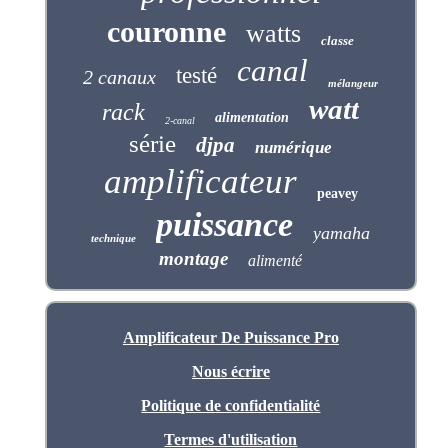
couronne
watts
classe
canal
testé
2 canaux
mélangeur
watt
rack
alimentation
2-canal
série
djpa
numérique
amplificateur
peavey
puissance
yamaha
technique
montage
alimenté
Amplificateur De Puissance Pro
Nous écrire
Politique de confidentialité
Termes d'utilisation