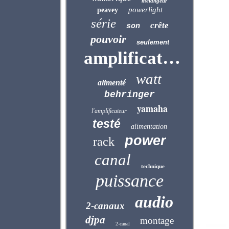
mélangeur
powerlight
peavey
série
crête
son
pouvoir
seulement
amplificateur
watt
alimenté
behringer
yamaha
l'amplificateur
testé
alimentation
power
rack
canal
technique
puissance
audio
2-canaux
djpa
montage
2-canal