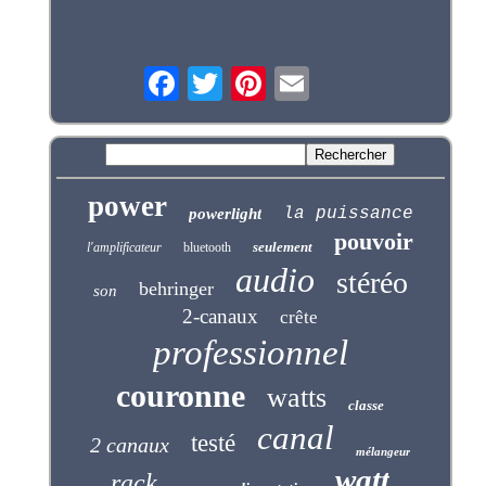
power
la puissance
powerlight
pouvoir
seulement
l'amplificateur
bluetooth
audio
stéréo
behringer
son
2-canaux
crête
professionnel
couronne
watts
classe
canal
testé
2 canaux
mélangeur
watt
rack