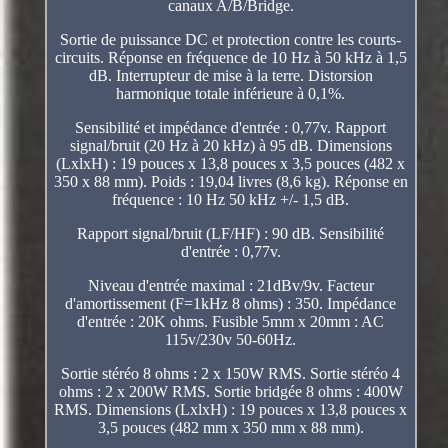
canaux A/B/Bridge.
Sortie de puissance DC et protection contre les courts-
circuits. Réponse en fréquence de 10 Hz à 50 kHz à 1,5
dB. Interrupteur de mise à la terre. Distorsion
harmonique totale inférieure à 0,1%.
Sensibilité et impédance d'entrée : 0,77v. Rapport
signal/bruit (20 Hz à 20 kHz) à 95 dB. Dimensions
(LxlxH) : 19 pouces x 13,8 pouces x 3,5 pouces (482 x
350 x 88 mm). Poids : 19,04 livres (8,6 kg). Réponse en
fréquence : 10 Hz 50 kHz +/- 1,5 dB.
Rapport signal/bruit (LF/HF) : 90 dB. Sensibilité
d'entrée : 0,77v.
Niveau d'entrée maximal : 21dBv/9v. Facteur
d'amortissement (F=1kHz 8 ohms) : 350. Impédance
d'entrée : 20K ohms. Fusible 5mm x 20mm : AC
115v/230v 50-60Hz.
Sortie stéréo 8 ohms : 2 x 150W RMS. Sortie stéréo 4
ohms : 2 x 200W RMS. Sortie bridgée 8 ohms : 400W
RMS. Dimensions (LxlxH) : 19 pouces x 13,8 pouces x
3,5 pouces (482 mm x 350 mm x 88 mm).