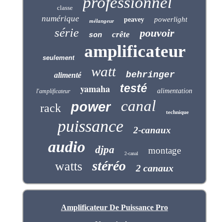
professionnel
classe
numérique
powerlight
peavey
mélangeur
série
pouvoir
crête
son
amplificateur
seulement
watt
behringer
alimenté
testé
yamaha
alimentation
l'amplificateur
canal
power
rack
technique
puissance
2-canaux
audio
djpa
montage
2-canal
stéréo
watts
2 canaux
Amplificateur De Puissance Pro