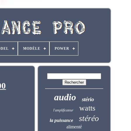
DEL
MODÈLE
POWER
00
audio
stério
watts
l'amplificateur
stéréo
la puissance
alimenté