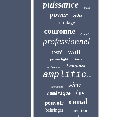
puissance
son
power
crête
montage
couronne
2-canal
professionnel
watt
testé
powerlight
classe
2 canaux
mélangeur
amplificateur
série
technique
djpa
numérique
canal
pouvoir
behringer
alimentation