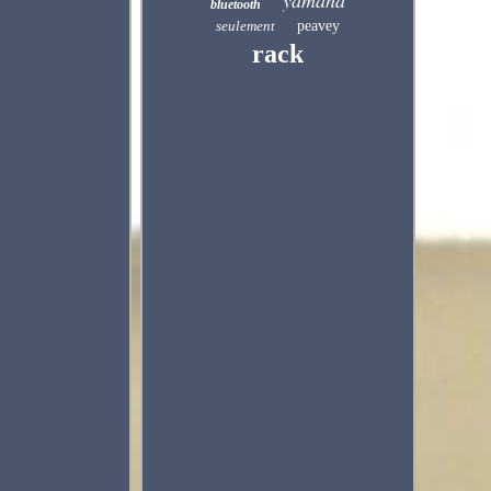
yamaha
bluetooth
seulement
peavey
rack