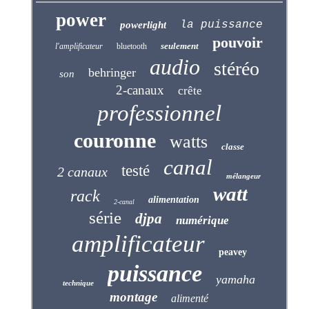
power
la puissance
powerlight
pouvoir
seulement
l'amplificateur
bluetooth
audio
stéréo
behringer
son
2-canaux
crête
professionnel
couronne
watts
classe
canal
testé
2 canaux
mélangeur
watt
rack
alimentation
2-canal
série
djpa
numérique
amplificateur
peavey
puissance
yamaha
technique
montage
alimenté