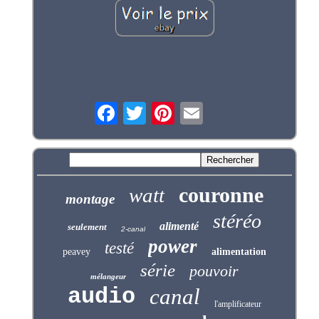
couronne
watt
montage
stéréo
alimenté
seulement
2-canal
power
testé
peavey
alimentation
série
pouvoir
mélangeur
audio
canal
l'amplificateur