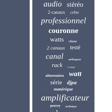
audio
stéréo
2-canaux
crête
professionnel
couronne
watts
classe
testé
2 canaux
canal
mélangeur
rack
2-canal
watt
alimentation
série
djpa
numérique
amplificateur
peavey
technique