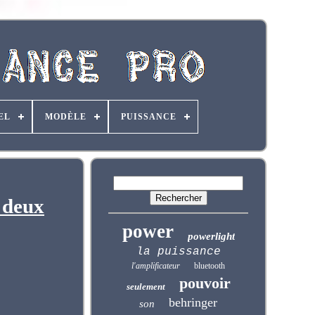
EL
MODÈLE
PUISSANCE
 deux
power
powerlight
la puissance
l'amplificateur
bluetooth
pouvoir
seulement
behringer
son