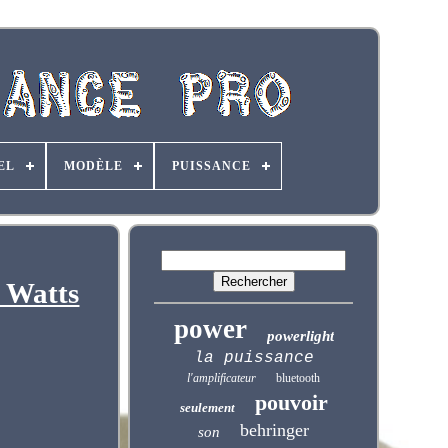
EL
MODÈLE
PUISSANCE
0 Watts
power
powerlight
la puissance
l'amplificateur
bluetooth
pouvoir
seulement
behringer
son