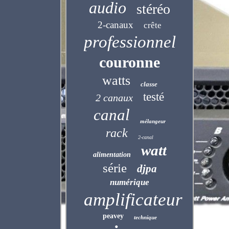
audio
stéréo
2-canaux
crête
professionnel
couronne
watts
classe
testé
2 canaux
canal
mélangeur
rack
2-canal
watt
alimentation
série
djpa
numérique
amplificateur
peavey
technique