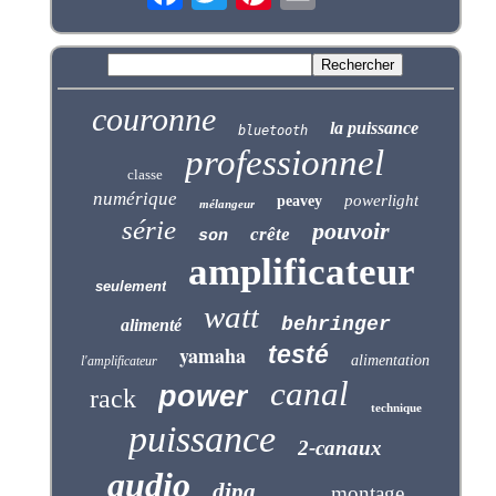
couronne
la puissance
bluetooth
professionnel
classe
numérique
powerlight
peavey
mélangeur
série
pouvoir
crête
son
amplificateur
seulement
watt
behringer
alimenté
testé
yamaha
alimentation
l'amplificateur
canal
power
rack
technique
puissance
2-canaux
audio
djpa
montage