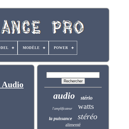
DEL
MODÈLE
POWER
 Audio
audio
stério
watts
l'amplificateur
stéréo
la puissance
alimenté