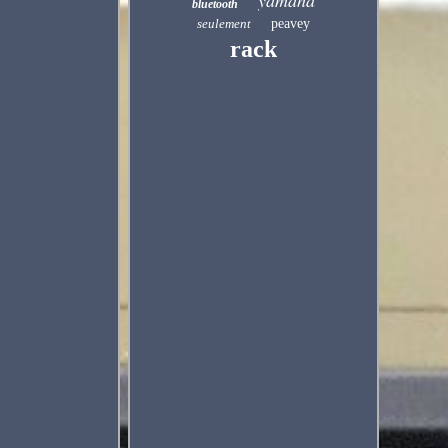
yamaha
bluetooth
seulement
peavey
rack