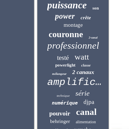
puissance
son
power
crête
montage
couronne
2-canal
professionnel
watt
testé
powerlight
classe
2 canaux
mélangeur
amplificateur
série
technique
djpa
numérique
canal
pouvoir
behringer
alimentation