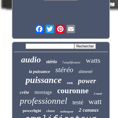
audio
watts
stério
l'amplificateur
stéréo
la puissance
alimenté
puissance
power
son
couronne
montage
crête
2-canal
professionnel
watt
testé
2 canaux
powerlight
classe
mélangeur