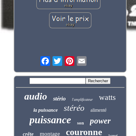
audio
watts
stério
l'amplificateur
stéréo
la puissance
alimenté
puissance
power
son
couronne
montage
crête
2-canal