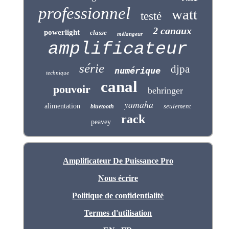
professionnel
watt
testé
2 canaux
powerlight
classe
mélangeur
amplificateur
série
djpa
numérique
technique
canal
pouvoir
behringer
yamaha
alimentation
seulement
bluetooth
rack
peavey
Amplificateur De Puissance Pro
Nous écrire
Politique de confidentialité
Termes d'utilisation