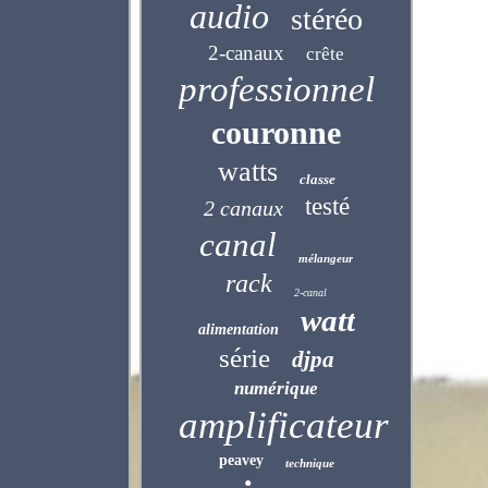
audio
stéréo
2-canaux
crête
professionnel
couronne
watts
classe
testé
2 canaux
canal
mélangeur
rack
2-canal
watt
alimentation
série
djpa
numérique
amplificateur
peavey
technique