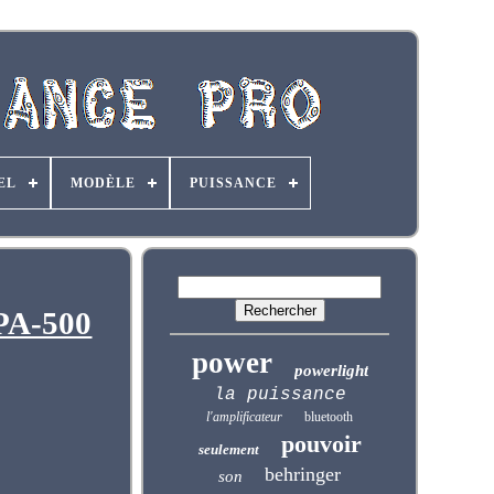
EL
MODÈLE
PUISSANCE
UPA-500
power
powerlight
la puissance
l'amplificateur
bluetooth
pouvoir
seulement
behringer
son