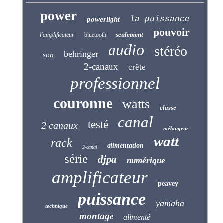
power
la puissance
powerlight
pouvoir
seulement
l'amplificateur
bluetooth
audio
stéréo
behringer
son
2-canaux
crête
professionnel
couronne
watts
classe
canal
testé
2 canaux
mélangeur
watt
rack
alimentation
2-canal
série
djpa
numérique
amplificateur
peavey
puissance
yamaha
technique
montage
alimenté