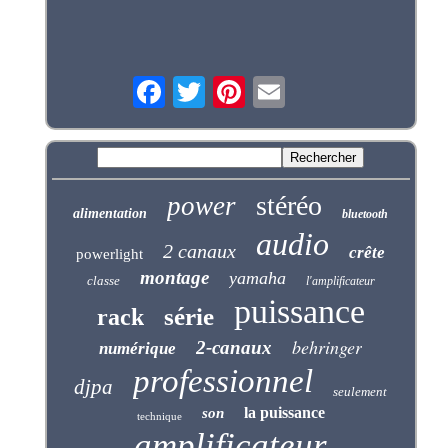
stéréo
power
alimentation
bluetooth
audio
2 canaux
crête
powerlight
montage
yamaha
classe
l'amplificateur
puissance
série
rack
behringer
2-canaux
numérique
professionnel
djpa
seulement
la puissance
son
technique
amplificateur