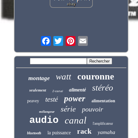
couronne
watt
montage
stéréo
alimenté
seulement
2-canal
power
testé
peavey
alimentation
série
pouvoir
mélangeur
audio
canal
l'amplificateur
rack
yamaha
la puissance
bluetooth