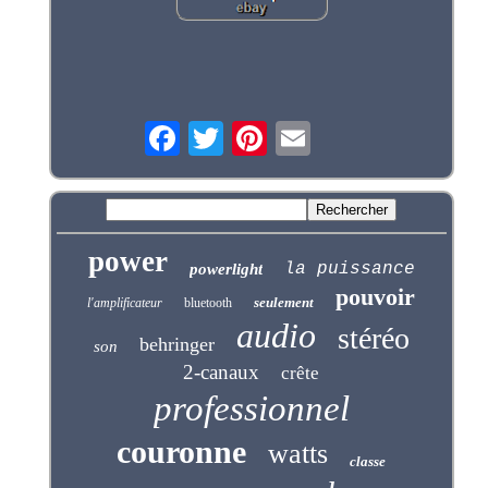
power
la puissance
powerlight
pouvoir
seulement
l'amplificateur
bluetooth
audio
stéréo
behringer
son
2-canaux
crête
professionnel
couronne
watts
classe