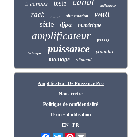
canal
testé
2 canaux
mélangeur
watt
rack
alimentation
2-canal
série
djpa
numérique
amplificateur
peavey
puissance
yamaha
technique
montage
alimenté
Amplificateur De Puissance Pro
Nous écrire
Politique de confidentialité
Termes d'utilisation
EN
FR
Pinterest