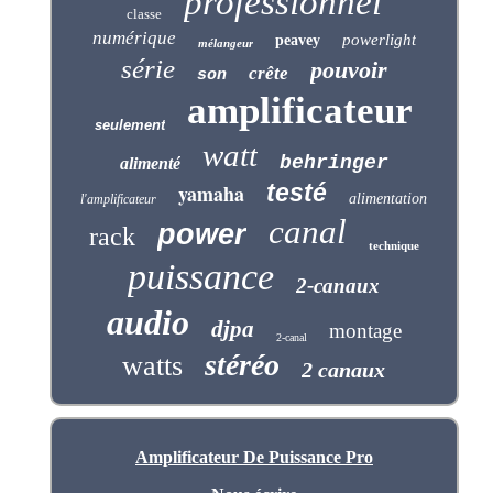
professionnel
classe
numérique
powerlight
peavey
mélangeur
série
pouvoir
crête
son
amplificateur
seulement
watt
behringer
alimenté
testé
yamaha
alimentation
l'amplificateur
canal
power
rack
technique
puissance
2-canaux
audio
djpa
montage
2-canal
stéréo
watts
2 canaux
Amplificateur De Puissance Pro