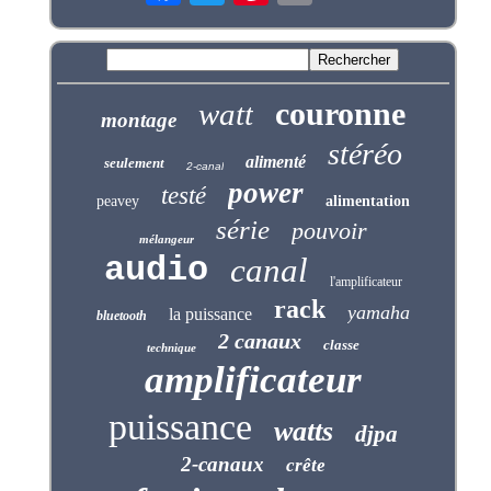
couronne
watt
montage
stéréo
alimenté
seulement
2-canal
power
testé
peavey
alimentation
série
pouvoir
mélangeur
audio
canal
l'amplificateur
rack
yamaha
la puissance
bluetooth
2 canaux
classe
technique
amplificateur
puissance
watts
djpa
2-canaux
crête