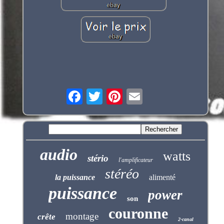
audio
watts
stério
l'amplificateur
stéréo
la puissance
alimenté
puissance
power
son
couronne
montage
crête
2-canal