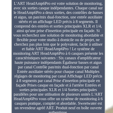
L'ART HeadAmp6Pro est votre solution de monitoring,
avec six sorties casque indépendantes. Chaque canal sur
le HeadAmp6Pro a deux sorties, des contrôles de basses
et aigus, un pan/mix dual-fonction, une entrée auxiliaire
stéréo et un affichage LED précis à 8 segments. Il
comprend des entrées et sorties principales XLR et 1/4,
ainsi qu'une prise d'insertion principale en façade. Si
vous recherchez une solution de monitoring abordable et
flexible pour votre studio à domicile ou de projet, ne
cherchez pas plus loin que le polyvalent, facile à utiliser
et fiable ART HeadAmp6Pro ! Le système de
monitoring ART HeadAmp6Pro à 6 casques présente les
caractéristiques suivantes : Six canaux d'amplificateur
haute puissance indépendants Égaliseur basses et aigus
par canal Contrôle pan/mix dual-fonction par canal
Entrée auxiliaire stéréo pour chaque canal Multiples
réglages de monitoring par canal Affichage LED précis
à 8 segments par canal Prise d'insertion principale en
façade Prises casque en façade et à l'arrière Entrées et
sorties principales XLR et 1/4 Sorties principales
parallèles pour une utilisation de plusieurs unités L'ART
HeadAmp6Pro vous offre un système de monitoring à 6
casques pratique, complet et abordable. Sweetwater est
un revendeur agréé ART. Produit neuf en boîte ouverte
authentique.