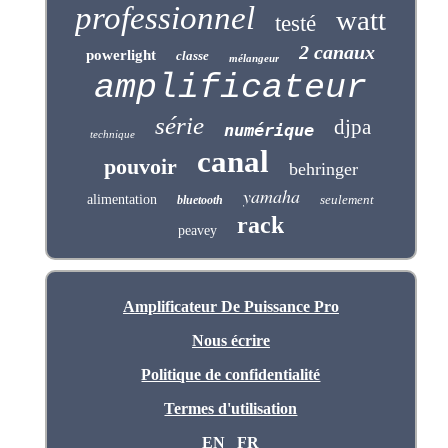
professionnel
watt
testé
2 canaux
powerlight
classe
mélangeur
amplificateur
série
djpa
numérique
technique
canal
pouvoir
behringer
yamaha
alimentation
seulement
bluetooth
rack
peavey
Amplificateur De Puissance Pro
Nous écrire
Politique de confidentialité
Termes d'utilisation
EN
FR