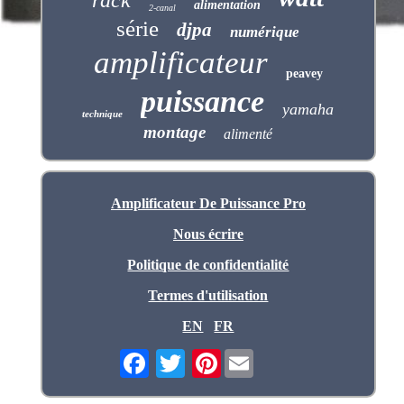
alimentation
2-canal
série
djpa
numérique
amplificateur
peavey
puissance
yamaha
technique
montage
alimenté
Amplificateur De Puissance Pro
Nous écrire
Politique de confidentialité
Termes d'utilisation
EN
FR
Pinterest