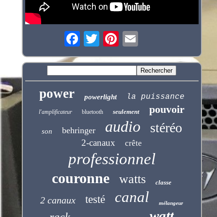
power
la puissance
powerlight
pouvoir
seulement
l'amplificateur
bluetooth
audio
stéréo
behringer
son
2-canaux
crête
professionnel
couronne
watts
classe
canal
testé
2 canaux
mélangeur
watt
rack