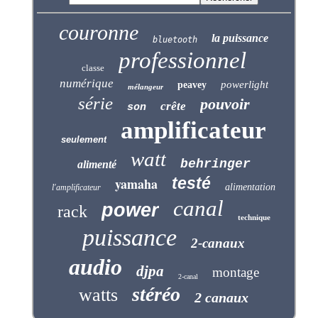
couronne
la puissance
bluetooth
professionnel
classe
numérique
powerlight
peavey
mélangeur
série
pouvoir
crête
son
amplificateur
seulement
watt
behringer
alimenté
testé
yamaha
alimentation
l'amplificateur
canal
power
rack
technique
puissance
2-canaux
audio
djpa
montage
2-canal
stéréo
watts
2 canaux